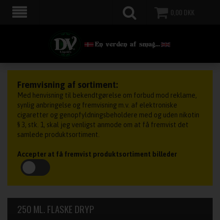
0,00
DKK
Fremvisning af sortiment:
Med henvisning til bekendtgørelse om forbud mod reklame,
synlig anbringelse og fremvisning m.v. af elektroniske
cigaretter og genopfyldningsbeholdere med og uden nikotin
§ 3, stk. 1, skal jeg venligst anmode om at få fremvist det
samlede produktsortiment.
Accepter at få fremvist produktsortiment billeder
250 ML. FLASKE DRYP