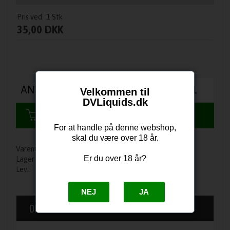
Pris ved
1
Stk
35,00 DKK
ANTAL
Velkommen til
DVLiquids.dk
For at handle på denne webshop,
skal du være over 18 år.
1566
Er du over 18 år?
På lager
1-3 dage
NEJ
JA
OM PRODUKTET