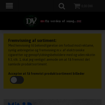
0,00
DKK
Fremvisning af sortiment:
Med henvisning til bekendtgørelse om forbud mod reklame,
synlig anbringelse og fremvisning m.v. af elektroniske
cigaretter og genopfyldningsbeholdere med og uden nikotin
§ 3, stk. 1, skal jeg venligst anmode om at få fremvist det
samlede produktsortiment.
Accepter at få fremvist produktsortiment billeder