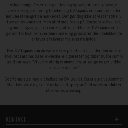
Vi har mange års erfaring i udvikling og salg af aroma, base, e-
væske, e-cigaretter og tilbehør, og DV Liquids er blandt dem der
har været længst på markedet. Det gør dog ikke at vi står stille, vi
fornyer os konstant. Men altid med fokus på den bedste kvalitet,
og med udgangspunkt i vores stolte traditioner. DV Liquids er din
garant for kvalitet i verdensklasse, og produkter der udelukkende
er lavet af råvarer fra øverste hylde.
Hos DV Liquids kan du være sikker på, at du kun finder den bedste
kvalitet i aroma, base, e-væske, e-cigaretter og tilbehør. For som vi
altid har sagt: "Vi kunne aldrig drømme om, at sælge noget vi ikke
selv ville dampe."
God fornøjelse med dit indkøb på DV Liquids. Du er altid velkommen
til at kontakte os, skulle du have et spørgsmål til vores produkter
eller vores webshop.
KONTAKT