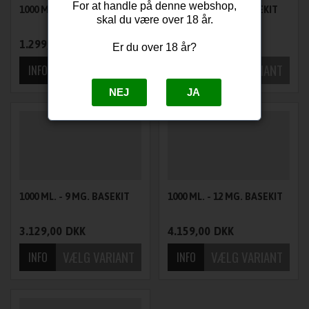
For at handle på denne webshop,
1000 ML. - 3 MG. BASEKIT
1000 ML. - 6 MG. BASEKIT
skal du være over 18 år.
1.299,00
DKK
2.239,00
DKK
Er du over 18 år?
NEJ
JA
1000 ML. - 9 MG. BASEKIT
1000 ML. - 12 MG. BASEKIT
3.129,00
DKK
4.159,00
DKK