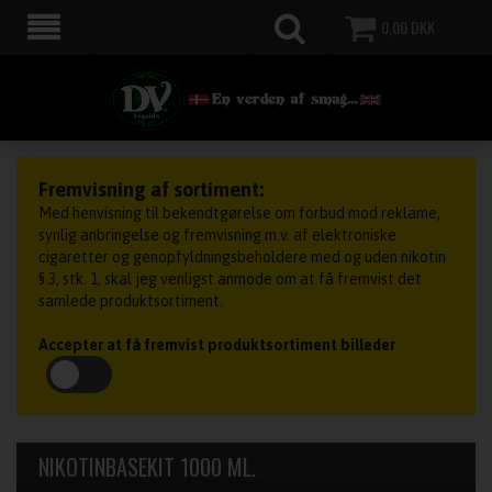
0,00
DKK
Fremvisning af sortiment:
Med henvisning til bekendtgørelse om forbud mod reklame,
synlig anbringelse og fremvisning m.v. af elektroniske
cigaretter og genopfyldningsbeholdere med og uden nikotin
§ 3, stk. 1, skal jeg venligst anmode om at få fremvist det
samlede produktsortiment.
Accepter at få fremvist produktsortiment billeder
NIKOTINBASEKIT 1000 ML.