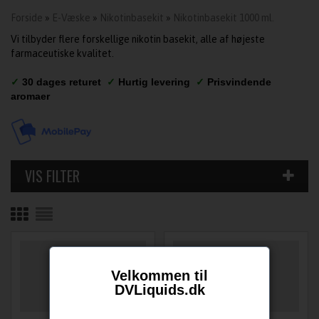
Forside
»
E-Væske
»
Nikotinbasekit
»
Nikotinbasekit 1000 ml.
Vi tilbyder flere forskellige nikotin basekit, alle af højeste
farmaceutiske kvalitet
.
✓
30 dages returet
✓
Hurtig levering
✓
Prisvindende
aromaer
Velkommen til
DVLiquids.dk