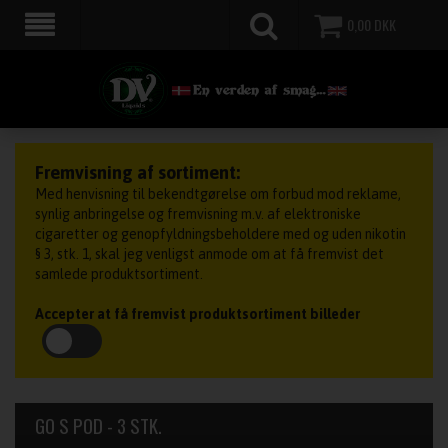
0,00
DKK
Fremvisning af sortiment:
Med henvisning til bekendtgørelse om forbud mod reklame,
synlig anbringelse og fremvisning m.v. af elektroniske
cigaretter og genopfyldningsbeholdere med og uden nikotin
§ 3, stk. 1, skal jeg venligst anmode om at få fremvist det
samlede produktsortiment.
Accepter at få fremvist produktsortiment billeder
GO S POD - 3 STK.