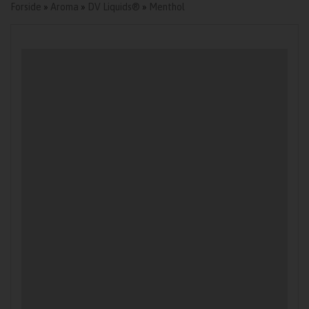
Forside
»
Aroma
»
DV Liquids®
»
Menthol