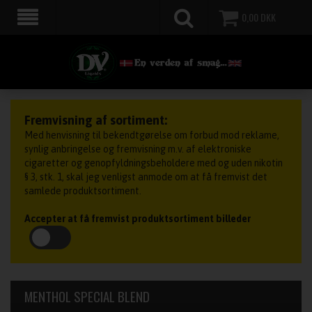
0,00
DKK
Fremvisning af sortiment:
Med henvisning til bekendtgørelse om forbud mod reklame,
synlig anbringelse og fremvisning m.v. af elektroniske
cigaretter og genopfyldningsbeholdere med og uden nikotin
§ 3, stk. 1, skal jeg venligst anmode om at få fremvist det
samlede produktsortiment.
Accepter at få fremvist produktsortiment billeder
MENTHOL SPECIAL BLEND