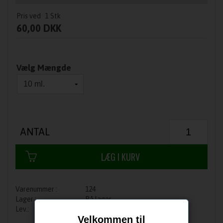
Pris ved
1
Stk
60,00 DKK
Vælg Mængde
ANTAL
124
På lager
1-3 dage
Velkommen til