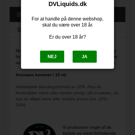
DVLiquids.dk
OM PRODUKTET
For at handle på denne webshop,
skal du være over 18 år.
SPØRG OS
Er du over 18 år?
Menthol Special Blend fra DV Liquids er en mesterlig
NEJ
JA
fortolkning af en mentholsmag. Den kombinerer søde
noter af mynte, med eucalyptus og en forfriske base.
Aromaen kommer i 10 ml.
Anbefalede blandingsforhold er 20%. Hvis du
foretrækker mere eller mindre smag i din e-væske, så
kan du tilføje mere eller mindre aroma (ca. 10% -
25%).
Vi producerer nogle af de
bedste og mest forfriskende