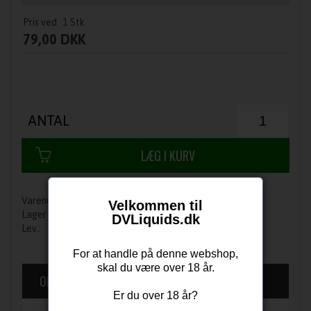
Pris ved
1
Stk
79,00 DKK
ANTAL
501
Velkommen til
Få på lager
DVLiquids.dk
1-3 dage
For at handle på denne webshop,
skal du være over 18 år.
OM PRODUKTET
Er du over 18 år?