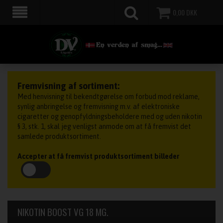
0,00
DKK
Fremvisning af sortiment:
Med henvisning til bekendtgørelse om forbud mod reklame,
synlig anbringelse og fremvisning m.v. af elektroniske
cigaretter og genopfyldningsbeholdere med og uden nikotin
§ 3, stk. 1, skal jeg venligst anmode om at få fremvist det
samlede produktsortiment.
Accepter at få fremvist produktsortiment billeder
NIKOTIN BOOST VG 18 MG.