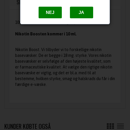
SPØRG OS
NEJ
JA
100% VG Nikotin Boost i 18 mg. styrke.
Nikotin Boosten kommer i 10 ml.
Nikotin Boost. Vi tilbyder vi to forskellige nikotin
basevæsker. De er begge i 18 mg. styrke. Vores nikotin
basevæsker er selvfølge af den højeste kvalitet, som
er farmaceutiske kvalitet. At vælge den rigtige nikotin
basevæske er vigtig, og det er bl.a. med til at
bestemme, hvilken styrke, smag og halskrads du får i din
færdige e-væske.
KUNDER KØBTE OGSÅ