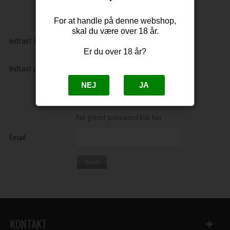
For at handle på denne webshop,
skal du være over 18 år.
Indtast Email
Er du over 18 år?
Indtast password
NEJ
JA
For glemt password klik her
Email
KONTAKT