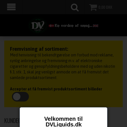
0,00
DKK
Fremvisning af sortiment:
Med henvisning til bekendtgørelse om forbud mod reklame,
synlig anbringelse og fremvisning m.v. af elektroniske
cigaretter og genopfyldningsbeholdere med og uden nikotin
§ 3, stk. 1, skal jeg venligst anmode om at få fremvist det
samlede produktsortiment.
Accepter at få fremvist produktsortiment billeder
Velkommen til
KUNDECENTER / LOGIN
DVLiquids.dk