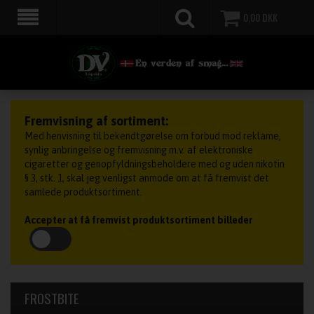
0,00
DKK
Fremvisning af sortiment:
Med henvisning til bekendtgørelse om forbud mod reklame,
synlig anbringelse og fremvisning m.v. af elektroniske
cigaretter og genopfyldningsbeholdere med og uden nikotin
§ 3, stk. 1, skal jeg venligst anmode om at få fremvist det
samlede produktsortiment.
Accepter at få fremvist produktsortiment billeder
FROSTBITE