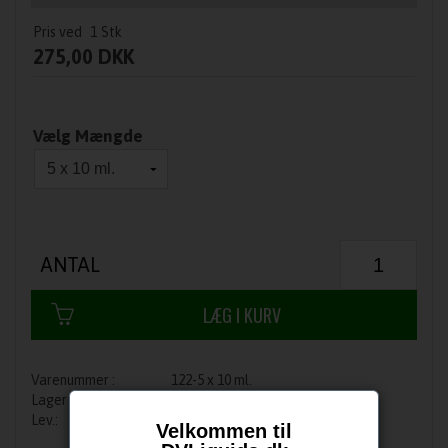
Pris ved
1
Stk
275,00 DKK
Vælg Mængde
ANTAL
122-5 x 10 ml.
På lager
1-3 dage
Velkommen til