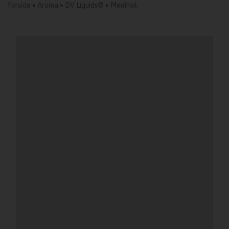
Forside
»
Aroma
»
DV Liquids®
»
Menthol